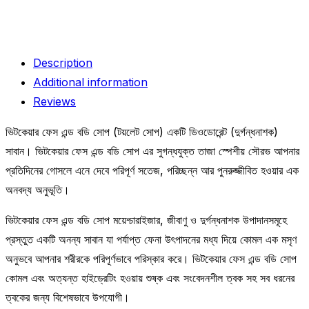
Description
Additional information
Reviews
ভিটকেয়ার ফেস এন্ড বডি সোপ (টয়লেট সোপ) একটি ডিওডোরেন্ট (দুর্গন্ধনাশক)
সাবান। ভিটকেয়ার ফেস এন্ড বডি সোপ এর সুগন্ধযুক্ত তাজা স্পেশীয় সৌরভ আপনার
প্রতিদিনের গোসলে এনে দেবে পরিপূর্ণ সতেজ, পরিচ্ছন্ন আর পুনরুজ্জীবিত হওয়ার এক
অনবদ্য অনুভূতি।
ভিটকেয়ার ফেস এন্ড বডি সোপ ময়েশ্চারাইজার, জীবাণু ও দুর্গন্ধনাশক উপাদানসমূহে
প্রস্তুত একটি অনন্য সাবান যা পর্যাপ্ত ফেন‌া উৎপাদনের মধ্য দিয়ে কোমল এক মসৃণ
অনুভবে আপনার শরীরকে পরিপূর্ণভাবে পরিস্কার করে। ভিটকেয়ার ফেস এন্ড বডি সোপ
কোমল এবং অত্যন্ত হাইড্রেটিং হওয়ায় শুষ্ক এবং সংবেদনশীল ত্বক সহ সব ধরনের
ত্বকের জন্য বিশেষভাবে উপযোগী।