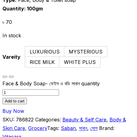
Quantity: 100gm
৳
70
In stock
LUXURIOUS
MYSTERIOUS
Vareity
RICE MILK
WHITE PLUS
Face & Body Soap- ফেইস ও বডি সাবান quantity
Add to cart
Buy Now
SKU:
786822
Categories:
Beauty & Self Care
,
Body &
Skin Care
,
Grocery
Tags:
Saban
,
সাবান
,
সোপ
Brand:
Vitacare