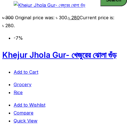
৳
300
Original price was: ৳ 300.
৳
280
Current price is:
৳ 280.
-7%
Khejur Jhola Gur- খেজুরের ঝোলা গুঁড়
Add to Cart
Grocery
Rice
Add to Wishlist
Compare
Quick View