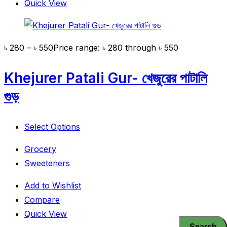
Quick View
৳
280
–
৳
550
Price range: ৳ 280 through ৳ 550
Khejurer Patali Gur- খেজুরের পাটালি
গুড়
Select Options
Grocery
Sweeteners
Add to Wishlist
Compare
Quick View
Search
Search
Search