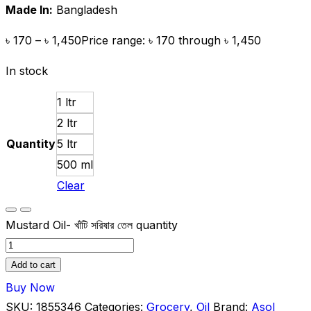
Made In:
Bangladesh
৳
170
–
৳
1,450
Price range: ৳ 170 through ৳ 1,450
In stock
1 ltr
2 ltr
Quantity
5 ltr
500 ml
Clear
Mustard Oil- খাঁটি সরিষার তেল quantity
Add to cart
Buy Now
SKU:
1855346
Categories:
Grocery
,
Oil
Brand:
Asol