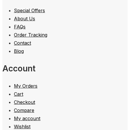
Special Offers
About Us
FAQs
Order Tracking
Contact
Blog
Account
My Orders
Cart
Checkout
Compare
My account
Wishlist