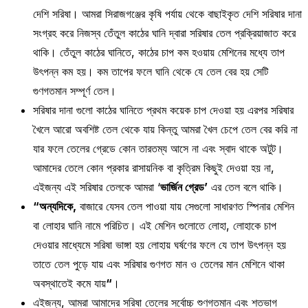
দেশি সরিষা। আমরা সিরাজগঞ্জের কৃষি পর্যায় থেকে বাছাইকৃত দেশি সরিষার দানা
সংগ্রহ করে নিজস্ব তেঁতুল কাঠের ঘানি দ্বারা সরিষার তেল প্রক্রিয়াজাত করে
থাকি। তেঁতুল কাঠের ঘানিতে, কাঠের চাপ কম হওয়ায় মেশিনের মধ্যে তাপ
উৎপন্ন কম হয়। কম তাপের ফলে ঘানি থেকে যে তেল বের হয় সেটি
গুণগতমান সম্পূর্ণ তেল।
সরিষার দানা গুলো কাঠের ঘানিতে প্রথম কয়েক চাপ দেওয়া হয় এরপর সরিষার
খৈলে আরো অবশিষ্ট তেল থেকে যায় কিন্তু আমরা খৈল চেপে তেল বের করি না
যার ফলে তেলের গ্রেডে কোন তারতম্য আসে না এবং স্বাদ থাকে অটুট।
আমাদের তেলে কোন প্রকার রাসায়নিক বা কৃত্রিম কিছুই দেওয়া হয় না,
এইজন্য এই সরিষার তেলকে আমরা ‘
ভার্জিন গ্রেড’
এর তেল বলে থাকি।
“অন্যদিকে,
বাজারে যেসব তেল পাওয়া যায় সেগুলো সাধারণত স্পিনার মেশিন
বা লোহার ঘানি নামে পরিচিত। এই মেশিন গুলোতে লোহা, লোহাকে চাপ
দেওয়ার মাধ্যেমে সরিষা ভাঙ্গা হয় লোহায় ঘর্ষণের ফলে যে তাপ উৎপন্ন হয়
তাতে তেল পুড়ে যায় এবং সরিষার গুণগত মান ও তেলের মান মেশিনে থাকা
অবস্থাতেই কমে যায়
“
।
এইজন্য, আমরা আমাদের সরিষা তেলের সর্বোচ্চ শুণগতমান এবং শতভাগ