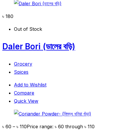
৳
180
Out of Stock
Daler Bori (ডালের বড়ি)
Grocery
Spices
Add to Wishlist
Compare
Quick View
৳
60
–
৳
110
Price range: ৳ 60 through ৳ 110