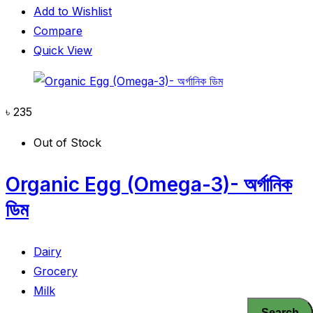
Add to Wishlist
Compare
Quick View
৳
235
Out of Stock
Organic Egg (Omega-3)- অর্গানিক
ডিম
Dairy
Grocery
Milk
Search
Search
Search