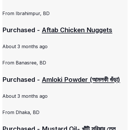
From
Ibrahimpur, BD
Purchased -
Aftab Chicken Nuggets
About 3 months ago
From
Banasree, BD
Purchased -
Amloki Powder (আমলকী গুঁড়া)
About 3 months ago
From
Dhaka, BD
Purchased -
Mustard Oil- খাঁটি সরিষার তেল