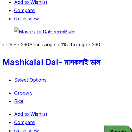
Add to Wishlist
Compare
Quick View
৳
115
–
৳
230
Price range: ৳ 115 through ৳ 230
Mashkalai Dal- মাসকলাই ডাল
Select Options
Grocery
Rice
Add to Wishlist
Compare
Quick View
Search
Search
Search