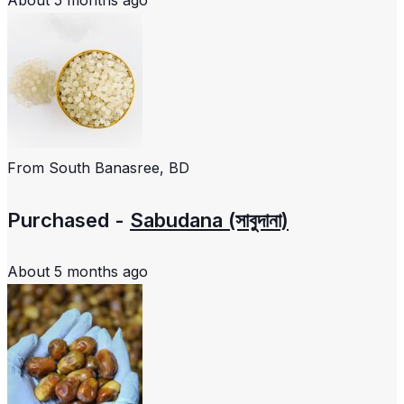
About 5 months ago
From
South Banasree, BD
Purchased -
Sabudana (সাবুদানা)
About 5 months ago