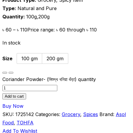
Type:
Natural and Pure
Quantity:
100g,200g
৳
60
–
৳
110
Price range: ৳ 60 through ৳ 110
In stock
Size
100 gm
200 gm
Coriander Powder- (বিশুদ্ধ ধনিয়া গুঁড়া) quantity
Add to cart
Buy Now
SKU:
1725142
Categories:
Grocery
,
Spices
Brand:
Asol
Food
,
TOHFA
Add To Wishlist