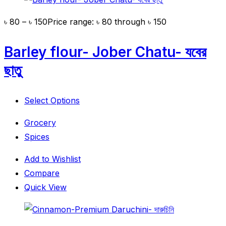
৳
80
–
৳
150
Price range: ৳ 80 through ৳ 150
Barley flour- Jober Chatu- যবের
ছাতু
Select Options
Grocery
Spices
Add to Wishlist
Compare
Quick View