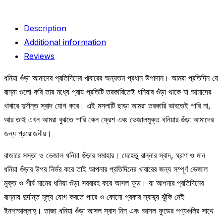
Description
Additional information
Reviews
ধনিয়া গুঁড়া আমাদের প্রতিদিনের খাবারের অন্যতম প্রধান উপাদান। আমরা প্রতিদিন যে
রান্না গুলো করি তার মধ্যে প্রায় প্রতিটি তরকারিতেই ধনিয়ার গুঁড়া থাকে যা আমাদের
খাবারে দুর্দান্ত স্বাদ যোগ করে। এই মসলাটি ছাড়া আমরা তরকারি ভাবতেই পারি না,
আর তাই এখন আমরা বুঝতে পারি কেন ফ্রেশ এবং ভেজালমুক্ত ধনিয়ার গুঁড়া আমাদের
জন্য প্রয়োজনীয়।
বাজারে সস্তা ও ভেজাল ধনিয়া গুঁড়ার সমাহার। যেহেতু রান্নার স্বাদ, ঘ্রাণ ও মান
ধনিয়া গুঁড়ার উপর নির্ভর করে তাই আপনার প্রতিদিনের খাবারের জন্য সম্পূর্ণ ভেজাল
মুক্ত ও শীর্ষ মানের ধনিয়া গুঁড়া সরবারহ করে আসল ফুড। যা আপনার প্রতিদিনের
রান্নায় দুর্দান্ত মূল্য যোগ করতে পারে ও কোনো প্রকার স্বাস্থ্য ঝুঁকি নেই
ইনশাআল্লাহ্‌। তাজা ধনিয়া গুঁড়া আসল স্বাদ নিন এবং আসল ফুডের পণ্যগুলির সাথে