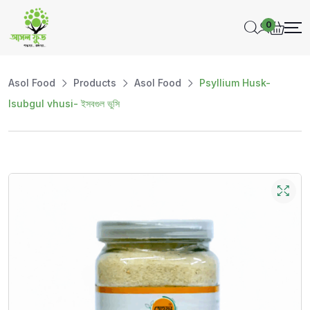
0
Asol Food
Products
Asol Food
Psyllium Husk-
Isubgul vhusi- ইসবগুল ভুসি