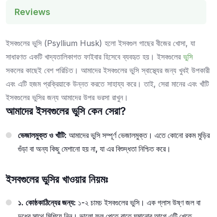
Reviews
ইসবগুলের ভুসি (Psyllium Husk) হলো ইসবগুল গাছের বীজের খোসা, যা
সাধারণত একটি খাদ্যতালিকাগত ফাইবার হিসেবে ব্যবহৃত হয়। ইসবগুলের
ভুসি
সকলের কাছেই বেশ পরিচিত। আমাদের ইসবগুলের ভুসি স্বাস্থ্যের জন্য খুবই উপকারী
এবং এটি হজম প্রক্রিয়াকে উন্নত করতে সাহায্য করে। তাই, সেরা মানের এবং খাঁটি
ইসবগুলের ভুসির জন্য আমাদের উপর ভরসা রাখুন।
আমাদের ইসবগুলের ভুসি কেন সেরা?
ভেজালমুক্ত ও খাঁটি:
আমাদের ভুসি সম্পূর্ণ ভেজালমুক্ত। এতে কোনো রকম মুড়ির
গুঁড়া বা অন্য কিছু মেশানো হয় না, যা এর বিশুদ্ধতা নিশ্চিত করে।
ইসবগুলের ভুসির খাওয়ার নিয়মঃ
১. কোষ্ঠকাঠিন্যের জন্য:
১-২ চামচ ইসবগুলের ভুসি। এক গ্লাস উষ্ণ জল বা
দুধের সাথে মিশিয়ে নিন। ভালো ফল পেতে রাতে ঘুমানোর আগে এটি খেতে