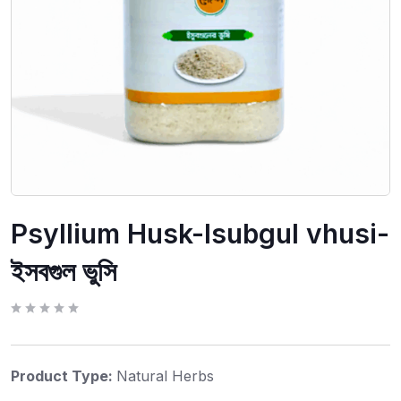
Psyllium Husk-Isubgul vhusi-
ইসবগুল ভুসি
R
a
t
e
d
Product Type:
Natural Herbs
0
o
u