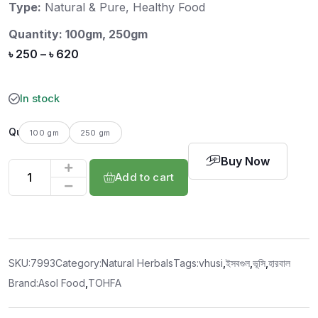
Type:
Natural & Pure,
Healthy Food
t
o
f
Quantity: 100gm, 250gm
5
৳
250
–
৳
620
In stock
Quantity
100 gm
250 gm
Buy Now
Add to cart
SKU:
7993
Category:
Natural Herbals
Tags:
vhusi
,
ইসবগুল
,
ভূসি
,
হারবাল
Brand:
Asol Food
,
TOHFA