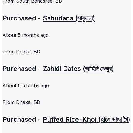
From
South Banasree, BD
Purchased -
Sabudana (সাবুদানা)
About 5 months ago
From
Dhaka, BD
Purchased -
Zahidi Dates (জাহিদি খেজুর)
About 6 months ago
From
Dhaka, BD
Purchased -
Puffed Rice-Khoi (হাতে ভাজা খৈ)