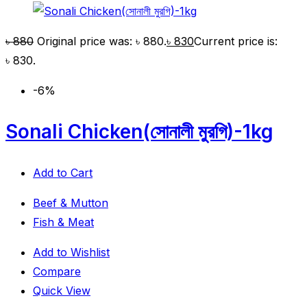
৳
880
Original price was: ৳ 880.
৳
830
Current price is:
৳ 830.
-6%
Sonali Chicken(সোনালী মুরগি)-1kg
Add to Cart
Beef & Mutton
Fish & Meat
Add to Wishlist
Compare
Quick View