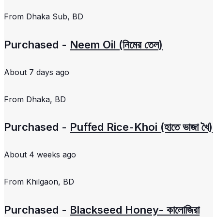
From
Dhaka Sub, BD
Purchased -
Neem Oil (নিমের তেল)
About 7 days ago
From
Dhaka, BD
Purchased -
Puffed Rice-Khoi (হাতে ভাজা খৈ)
About 4 weeks ago
From
Khilgaon, BD
Purchased -
Blackseed Honey- কালোজিরা