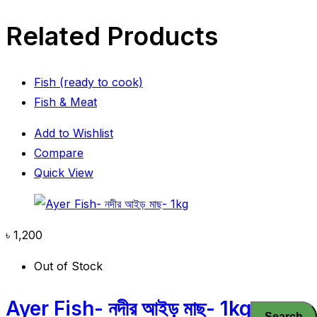
Related Products
Fish (ready to cook)
Fish & Meat
Add to Wishlist
Compare
Quick View
৳
1,200
Out of Stock
Ayer Fish- নদীর আইড় মাছ- 1kg
Search
Search
Search