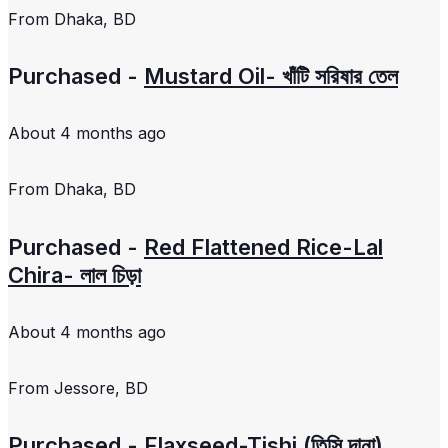
From
Dhaka, BD
Purchased -
Mustard Oil- খাঁটি সরিষার তেল
About 4 months ago
From
Dhaka, BD
Purchased -
Red Flattened Rice-Lal
Chira- লাল চিড়া
About 4 months ago
From
Jessore, BD
Purchased -
Flaxseed-Tishi (তিসি দানা)