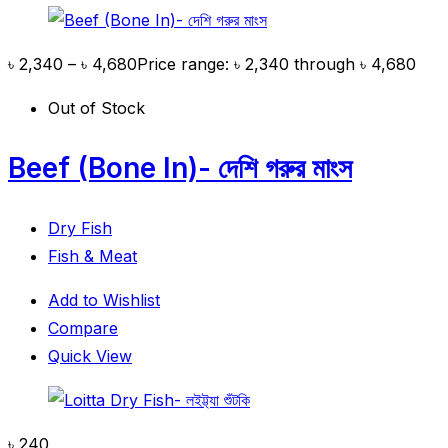
৳
2,340
–
৳
4,680
Price range: ৳ 2,340 through ৳ 4,680
Out of Stock
Beef (Bone In)- দেশি গরুর মাংস
Dry Fish
Fish & Meat
Add to Wishlist
Compare
Quick View
৳
240