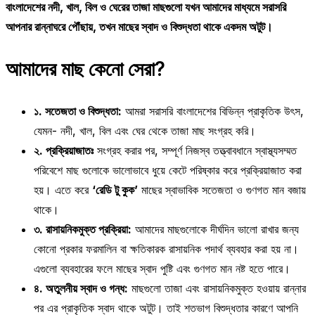
বাংলাদেশের নদী, খাল, বিল ও ঘেরের তাজা মাছগুলো যখন আমাদের মাধ্যমে সরাসরি
আপনার রান্নাঘরে পৌঁছায়, তখন মাছের স্বাদ ও বিশুদ্ধতা থাকে একদম অটুট।
আমাদের মাছ কেনো সেরা?
১. সতেজতা ও বিশুদ্ধতা:
আমরা সরাসরি বাংলাদেশের বিভিন্ন প্রাকৃতিক উৎস,
যেমন- নদী, খাল, বিল এবং ঘের থেকে তাজা মাছ সংগ্রহ করি।
২. প্রক্রিয়াজাতঃ
সংগ্রহ করার পর, সম্পূর্ণ নিজস্ব তত্ত্বাবধানে স্বাস্থ্যসম্মত
পরিবেশে মাছ গুলোকে ভালোভাবে ধুয়ে কেটে পরিষ্কার করে প্রক্রিয়াজাত করা
হয়। এতে করে
‘রেডি টু কুক’
মাছের স্বাভাবিক সতেজতা ও গুণগত মান বজায়
থাকে।
৩. রাসায়নিকমুক্ত প্রক্রিয়া:
আমাদের মাছগুলোকে দীর্ঘদিন ভালো রাখার জন্য
কোনো প্রকার ফরমালিন বা ক্ষতিকারক রাসায়নিক পদার্থ ব্যবহার করা হয় না।
এগুলো ব্যবহারের ফলে মাছের স্বাদ পুষ্টি এবং গুণগত মান নষ্ট হতে পারে।
৪. অতুলনীয় স্বাদ ও গন্ধ:
মাছগুলো তাজা এবং রাসায়নিকমুক্ত হওয়ায় রান্নার
পর এর প্রাকৃতিক স্বাদ থাকে অটুট। তাই শতভাগ বিশুদ্ধতার কারণে আপনি