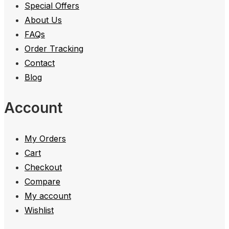
Special Offers
About Us
FAQs
Order Tracking
Contact
Blog
Account
My Orders
Cart
Checkout
Compare
My account
Wishlist