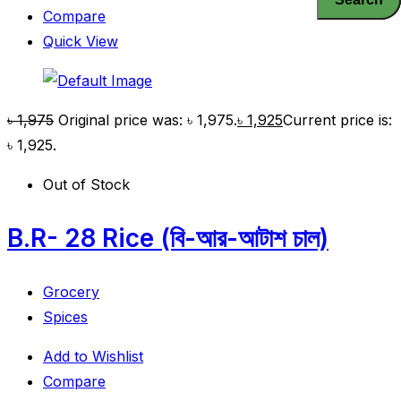
Compare
Quick View
৳
1,975
Original price was: ৳ 1,975.
৳
1,925
Current price is:
৳ 1,925.
Out of Stock
B.R- 28 Rice (বি-আর-আটাশ চাল)
Grocery
Spices
Add to Wishlist
Compare