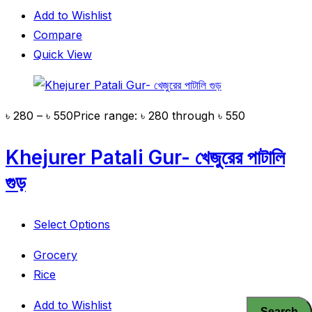
Add to Wishlist
Compare
Quick View
৳
280
–
৳
550
Price range: ৳ 280 through ৳ 550
Khejurer Patali Gur- খেজুরের পাটালি
গুড়
Select Options
Grocery
Rice
Add to Wishlist
Search
Search
Search