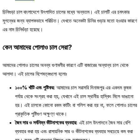
চিনিগুড়া চাল
বাংলাদেশে উৎপাদিত চালের মধ্যে অন্যতম। এই চালটি এর চমৎকার
সুগন্ধের জন্য ব্যাপকভাবে পরিচিত। দেখতে অনেকটা চিনির গুড়ার মতো হওয়ার কারণে
এর নাম চিনিগুঁড়া হয়েছে।
কেন
আমাদের পোলাও চাল সেরা?
আমাদের পোলাও চালের অনন্য গুণাবলীর কারণে এটি বাজারের অন্যান্য চাল থেকে
আলাদা। এই চালের বিশেষত্বগুলো হলোঃ
১০০% খাঁটি এবং পুষ্টিকর:
আমাদের চাল সরাসরি দিনাজপুর এর একদম কৃষক
পর্যায় থেকে সংগ্রহ করা হয়, যেখানে এই চাল স্থানীয় হাস্কিং মিলে ভাঙানো
হয়। এই চালকে কোনো রকম কাটিং বা পলিশ করা হয় না, ফলে পোলাও চালের
প্রাকৃতিক পুষ্টিগুণ অক্ষুণ্ণ থাকে।
জৈব সার ও সর্বনিম্ন কীটনাশকের ব্যবহার:
এই চাল উৎপাদনে জৈব সার বেশি
ব্যবহার করা হয় এবং রাসায়নিক সার ও কীটনাশকের ব্যবহার সবচেয়ে কম করা