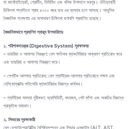
যা কার্বোহাইড্রেট, প্রোটিন, ভিটামিন এবং খনিজ উপাদানে ভরপুর। ঐতিহ্যবাহী
চিকিৎসা পদ্ধতিতে প্রায় ৫০০০ বছর ধরে এর ব্যবহার চলে আসছে। আধুনিক
বৈজ্ঞানিক গবেষণায় এর অসাধারণ চিকিৎসা গুণাবলি প্রমাণিত হয়েছে।
বৈজ্ঞানিকভাবে প্রমাণিত স্বাস্থ্য উপকারিতাঃ
১. পরিপাকতন্ত্রের (Digestive System) সুরক্ষাকবচ
– ডায়রিয়া ও আমাশয় নিয়ন্ত্রণ: বেল ক্ষতিকর ব্যাকটেরিয়ার আক্রমণ প্রতিরোধ করে
এবং ডায়রিয়া ও আমাশয় নিয়ন্ত্রণ করে।
– পেপটিক আলসার প্রতিরোধ: বেল গ্যাস্ট্রিক-আলসার প্রতিরোধে সক্ষম এবং
হেলিকোব্যাক্টর পাইলোরি ব্যাকটেরিয়ার বিরুদ্ধে কার্যকর।
– গ্যাস্ট্রিক সমস্যা দূরীকরণ: অ্যাসিডিটি, বদহজম, পেট ফাঁপা এবং অরুচির বিরুদ্ধে
প্রাকৃতিক সমাধান।
২. লিভারের সুরক্ষাকারী
বেল হেপাটোপ্রোটেক্টিভ বৈশিষ্ট্যসম্পন্ন এবং লিভার এনজাইম (ALT, AST,