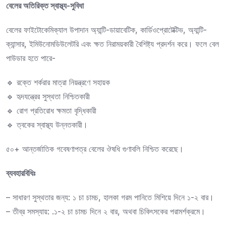
বেলের অতিরিক্ত স্বাস্থ্য-সুবিধা
বেলের ফাইটোকেমিক্যাল উপাদান অ্যান্টি-ডায়াবেটিক, কার্ডিওপ্রোটেক্টিভ, অ্যান্টি-
ক্যান্সার, ইমিউনোমডিউলেটরি এবং ক্ষত নিরাময়কারী বৈশিষ্ট্য প্রদর্শন করে। ফলে বেল
পাউডার হতে পারে-
🔹 রক্তে শর্করার মাত্রা নিয়ন্ত্রণে সহায়ক
🔹 হৃদযন্ত্রের সুস্থতা নিশ্চিতকারী
🔹 রোগ প্রতিরোধ ক্ষমতা বৃদ্ধিকারী
🔹 ত্বকের স্বাস্থ্য উন্নতকারী।
৫০+ আন্তর্জাতিক গবেষণাপত্র বেলের ঔষধি গুণাবলি নিশ্চিত করেছে।
ব্যবহারবিধিঃ
– সাধারণ সুস্থতার জন্য: ১ চা চামচ, হালকা গরম পানিতে মিশিয়ে দিনে ১-২ বার।
– তীব্র সমস্যায়: .১-২ চা চামচ দিনে ২ বার, অথবা চিকিৎসকের পরামর্শক্রমে।