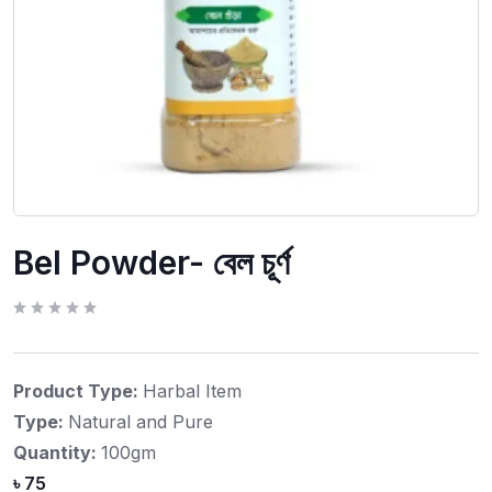
Bel Powder- বেল চূর্ণ
R
a
t
e
d
Product Type:
Harbal Item
0
o
Type:
Natural and Pure
u
t
o
Quantity:
100gm
f
5
৳
75