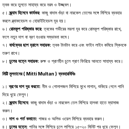
ত্বক করে তুলতে সাহায্য করে নরম ও উজ্জ্বল।
৫।
স্ক্র্যাব
হিসেবে
কার্যকর
:
কাজু বাদাম গুঁড়া বা নারকেল তেলের সঙ্গে মিশিয়ে ব্যবহার
করলে ব্ল্যাকহেডস ও হোয়াইটহেডস দূর হয়।
৬।
রোমকূপ
পরিষ্কার
করে
:
ত্বকের গভীরের ময়লা দূর করে রোমকূপ পরিষ্কার রাখে,
ফলে নতুন দাগ বা ব্রণ হওয়ার সম্ভাবনা কমে।
৭।
বার্ধক্যের
ছাপ
হ্রাসে
সহায়ক
:
ত্বক টানটান করে এবং ফাইন লাইন কমিয়ে স্কিনকে
তরুণ রাখে।
৮।
চুলের
যত্নে
সহায়ক
:
রুক্ষ ও প্রাণহীন চুলে প্রাণ ফিরিয়ে আনতে সাহায্য করে।
মিট্টি মুলতানের ( Mitti Multan )
ব্যবহারবিধিঃ
১।
ব্রণের
দাগ
দূর
করতে
:
নীম ও গোলাপজল মিশিয়ে মুখে লাগান, শুকিয়ে গেলে পানি
দিয়ে ধুয়ে ফেলুন।
২।
স্ক্র্যাব
হিসেবে
:
কাজু বাদাম গুঁড়া ও নারকেল তেল মিশিয়ে হালকা হাতে ম্যাসাজ
করুন।
৩।
দাগ
ও
গর্ত
কমাতে
:
গাজর ও অলিভ ওয়েল মিশিয়ে ব্যবহার করুন।
৪।
চুলের
যত্নে
:
পানির সঙ্গে মিশিয়ে চুলে লাগিয়ে ১৫–২০ মিনিট পর ধুয়ে ফেলুন।