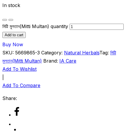
In stock
মিট্টি মুলতান(Mitti Multan) quantity
Add to cart
Buy Now
SKU:
5669865-3
Category:
Natural Herbals
Tag:
মিট্টি
মুলতান(Mitti Multan)
Brand:
IA Care
Add To Wishlist
|
Add To Compare
Share: