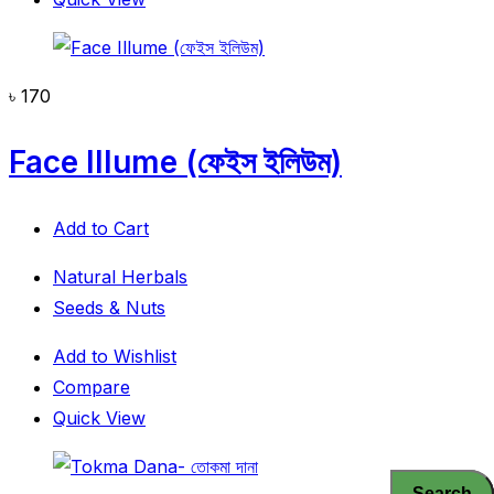
৳
170
Face Illume (ফেইস ইলিউম)
Add to Cart
Natural Herbals
Seeds & Nuts
Add to Wishlist
Compare
Quick View
Search
Search
Search