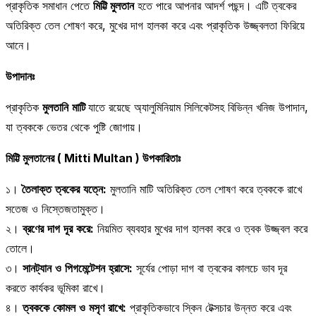
প্রাকৃতিক সমাধান পেতে
মিট্টি মুলতান
হতে পারে আপনার আদর্শ পছন্দ। এটি ত্বকের
অতিরিক্ত তেল শোষণ করে, মুখের দাগ হালকা করে এবং প্রাকৃতিক উজ্জ্বলতা ফিরিয়ে
আনে।
উপাদানঃ
প্রাকৃতিক
মুলতানি
মাটি
যাতে রয়েছে অ্যালুমিনিয়াম সিলিকেটসহ বিভিন্ন খনিজ উপাদান,
যা ত্বককে ভেতর থেকে পুষ্টি জোগায়।
মিট্টি মুলতানের ( Mitti Multan ) উপকারিতাঃ
১।
তৈলাক্ত
ত্বকের
যত্নে
:
মুলতানি মাটি অতিরিক্ত তেল শোষণ করে ত্বককে রাখে
সতেজ ও নিস্তেজতামুক্ত।
২।
ব্রণের
দাগ
দূর
করে
:
নিয়মিত ব্যবহার মুখের দাগ হালকা করে ও ত্বক উজ্জ্বল করে
তোলে।
৩।
সানট্যান
ও
পিগমেন্টেশন
হ্রাসে
:
সূর্যের পোড়া দাগ বা ত্বকের কালচে ভাব দূর
করতে কার্যকর ভূমিকা রাখে।
৪।
ত্বককে
কোমল
ও
মসৃণ
রাখে
:
প্রাকৃতিকভাবে স্কিন টেক্সচার উন্নত করে এবং