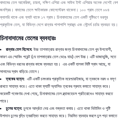
বাদামের তেল আমেরিকা, চায়না, দক্ষিণ এশিয়া এবং সাউথ ইস্ট এশিয়ার অনেক দেশেই বেশ
জনপ্রিয়। বাদামের তেলে ক্ষতিকারক কোলেস্টেরল থাকেনা। ১০০ গ্রাম তেলে ৮৮৪
ক্যালরি থাকে এবং ফ্যাট থাকে ১৭ গ্রাম। চিনাবাদামের তেল একটি পুষ্টিগুণে ভরপুর
প্রাকৃতিক তেল, যা বিভিন্ন দেশে রান্নার পাশাপাশি স্বাস্থ্য এবং সৌন্দর্য চর্চায় ব্যবহৃত হয়।
চিনাবাদামের তেলের ব্যবহারঃ
রান্নার তেল হিসেবে:
উচ্চ তাপমাত্রায় রান্নার জন্য চিনাবাদামের তেল খুব উপযোগী,
কারণ এর স্মোকিং পয়েন্ট (যে তাপমাত্রায় তেল ভেঙে যায়) বেশ উচ্চ। এটি ভাজাভুজি, সতে
এবং বিভিন্ন ধরনের রান্নার কাজে ব্যবহৃত হয়। এর একটি হালকা মিষ্টি স্বাদ আছে, যা
সালাদের স্বাদ বাড়িয়ে তোলে।
ত্বকের যত্নে:
এটি একটি চমৎকার প্রাকৃতিক ময়েশ্চারাইজার, যা ত্বককে নরম ও মসৃণ
রাখতে সাহায্য করে। এতে থাকা ফ্যাটি অ্যাসিড ত্বকের প্রদাহ কমাতে সাহায্য করে।
কয়েকটি গবেষণায় দেখা গেছে, চিনাবাদামের তেল ব্ল্যাকহেডস প্রতিরোধেও সাহায্য করতে
পারে।
চুলের যত্নে:
চুলকে আর্দ্রতা দেয় এবং শুষ্কতা কমায়। এতে থাকা ভিটামিন ও পুষ্টি
উপাদান চুলের বৃদ্ধি ত্বরান্বিত করতে সাহায্য করে। নিয়মিত ব্যবহার করলে চুল পড়া কমাতে