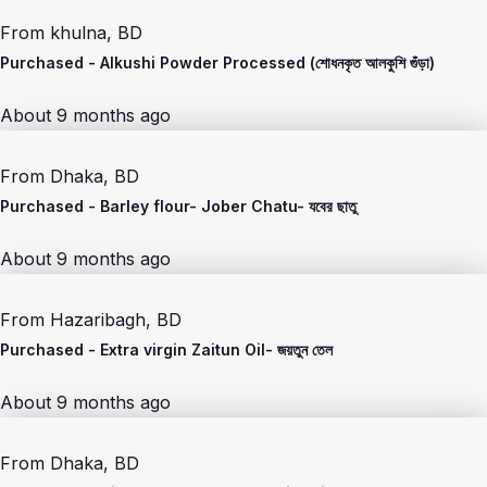
From
khulna, BD
Purchased -
Alkushi Powder Processed (শোধনকৃত আলকুশি গুঁড়া)
About 9 months ago
From
Dhaka, BD
Purchased -
Barley flour- Jober Chatu- যবের ছাতু
About 9 months ago
From
Hazaribagh, BD
Purchased -
Extra virgin Zaitun Oil- জয়তুন তেল
About 9 months ago
From
Dhaka, BD