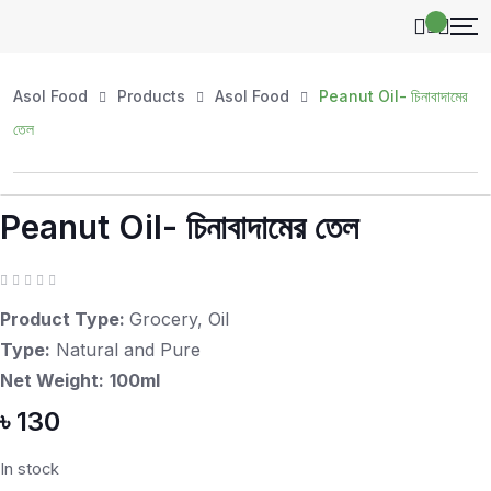
Skip
to
content
Asol Food
Products
Asol Food
Peanut Oil- চিনাবাদামের
তেল
Peanut Oil- চিনাবাদামের তেল
Z
R
a
Product Type:
Grocery, Oil
t
e
Type:
Natural and Pure
d
0
Net Weight:
100ml
o
u
t
৳
130
o
f
5
In stock