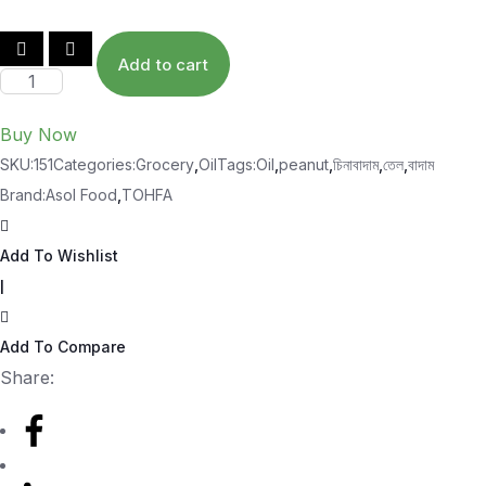
Add to cart
Peanut
Oil-
Buy Now
চিনাবাদামের
SKU:
151
Categories:
Grocery
,
Oil
Tags:
Oil
,
peanut
,
চিনাবাদাম
,
তেল
,
বাদাম
তেল
Brand:
Asol Food
,
TOHFA
quantity
Add To Wishlist
|
Add To Compare
Share: