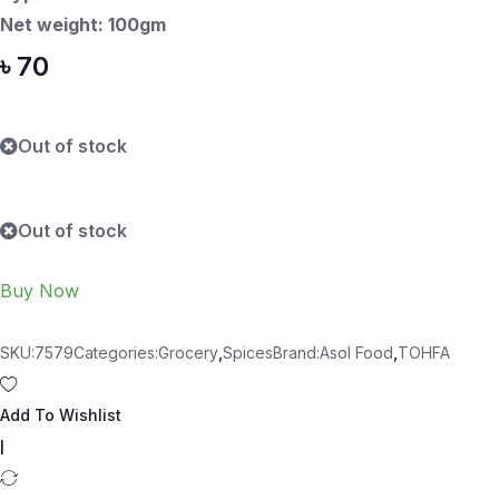
t
Net weight: 100gm
o
f
5
৳
70
Out of stock
Out of stock
Buy Now
SKU:
7579
Categories:
Grocery
,
Spices
Brand:
Asol Food
,
TOHFA
Add To Wishlist
|