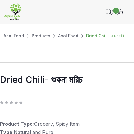
Asol Food
Products
Asol Food
Dried Chili- শুকনা মরিচ
Dried Chili- শুকনা মরিচ
R
a
t
e
d
Product Type:
Grocery, Spicy Item
0
o
Type:
Natural and Pure
u